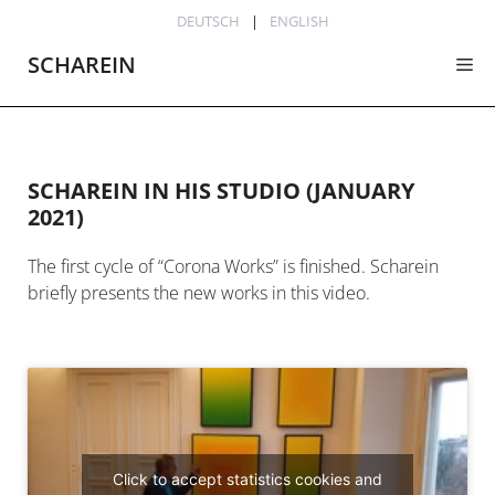
Skip
DEUTSCH
ENGLISH
to
SCHAREIN
Me
content
SCHAREIN IN HIS STUDIO (JANUARY
2021)
The first cycle of “Corona Works” is finished. Scharein
briefly presents the new works in this video.
Click to accept statistics cookies and