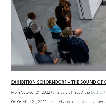
EXHIBITION SCHORNDORF – THE SOUND OF 
From October 21, 2022 to January 31, 2023, the
Bech Art
On October 21, 2022 the vernissage took place. Numerous 