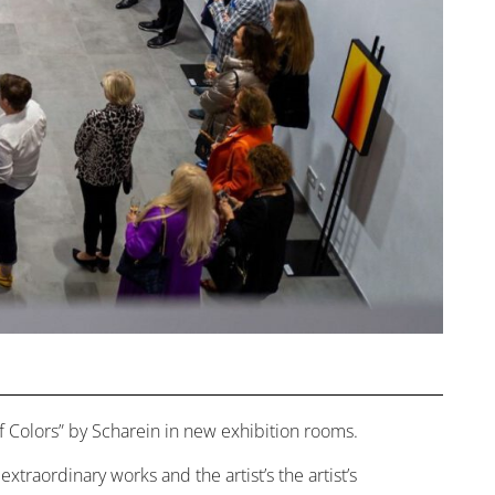
f Colors” by Scharein in new exhibition rooms.
raordinary works and the artist’s the artist’s