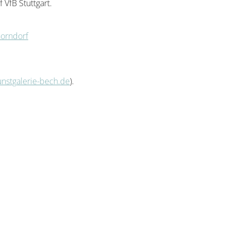
 VfB Stuttgart.
horndorf
nstgalerie-bech.de
).