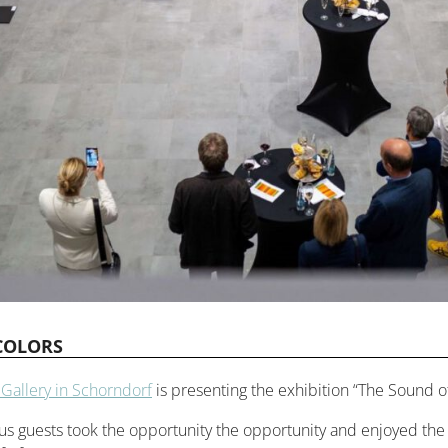
COLORS
 Gallery in Schorndorf
is presenting the exhibition “The Sound o
guests took the opportunity the opportunity and enjoyed the ext