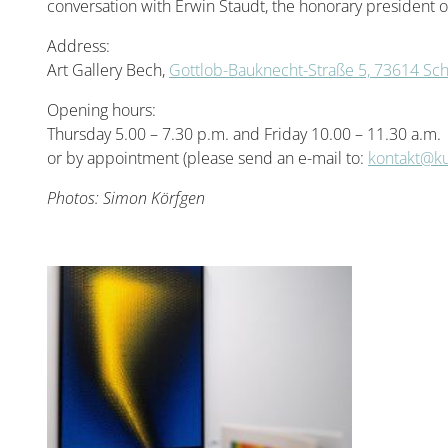
conversation with Erwin Staudt, the honorary president of
Address:
Art Gallery Bech,
Gottlob-Bauknecht-Straße 5, 73614 Sc
Opening hours:
Thursday 5.00 – 7.30 p.m. and Friday 10.00 – 11.30 a.m.
or by appointment (please send an e-mail to:
kontakt@ku
Photos: Simon Körfgen