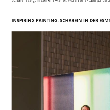
Scharein zeigt in seinem Atelier, woran er aktuell (Ende
INSPIRING PAINTING: SCHAREIN IN DER ESMT