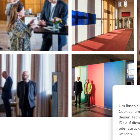
Um Ihnen ei
Cookies, um
diesen Tech
IDs auf die
oder zurück
werden.