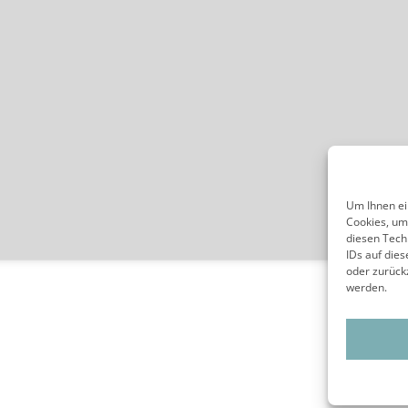
Um Ihnen ei
Cookies, um
diesen Tech
IDs auf die
oder zurück
werden.